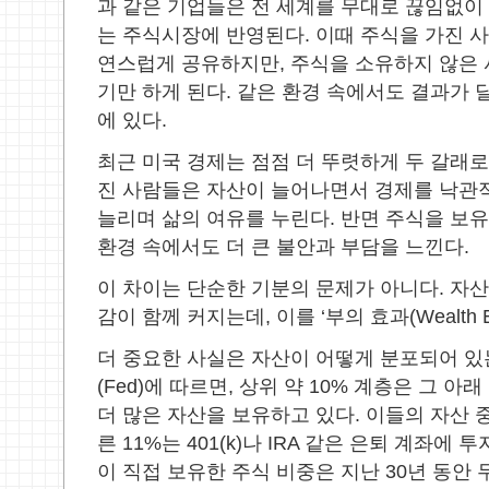
과 같은 기업들은 전 세계를 무대로 끊임없이
는 주식시장에 반영된다
.
이때 주식을 가진 사
연스럽게 공유하지만
,
주식을 소유하지 않은 
기만 하게 된다
.
같은 환경 속에서도 결과가 
에 있다
.
최근 미국 경제는 점점 더 뚜렷하게 두 갈래로
진 사람들은 자산이 늘어나면서 경제를 낙관
늘리며 삶의 여유를 누린다
.
반면 주식을 보유
환경 속에서도 더 큰 불안과 부담을 느낀다
.
이 차이는 단순한 기분의 문제가 아니다
.
자산
감이 함께 커지는데
,
이를
‘
부의 효과
(Wealth E
더 중요한 사실은 자산이 어떻게 분포되어 
(Fed)
에 따르면
,
상위 약
10%
계층은 그 아래
더 많은 자산을 보유하고 있다
.
이들의 자산 중
른
11%
는
401(k)
나
IRA
같은 은퇴 계좌에 투
이 직접 보유한 주식 비중은 지난
30
년 동안 