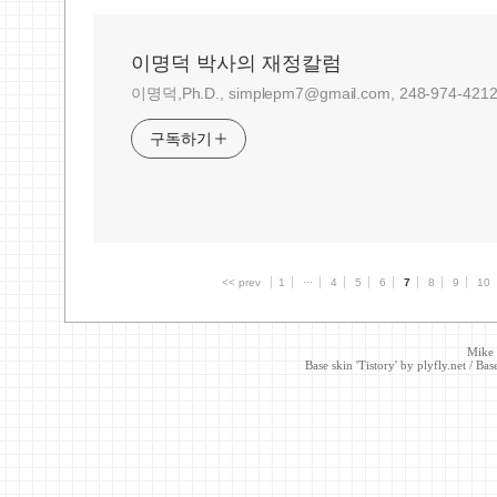
이명덕 박사의 재정칼럼
이명덕,Ph.D., simplepm7@gmail.com, 248-974-4212
구독하기
<< prev
1
···
4
5
6
7
8
9
10
Mike
Base skin 'Tistory' by
plyfly.net
/ Base