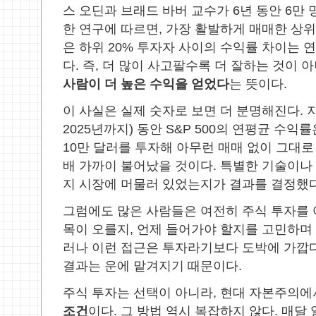
스 오딘과 브래드 바버 교수가
6
년 동안
6
만 
한 연구에 따르면
,
가장 활발하게 매매한 상위
은 하위
20%
투자자 사이의 수익률 차이는 연
다
.
즉
,
더 많이 사고팔수록 더 잘하는 것이 
사람이 더 높은 수익을 얻었다
는 뜻이다
.
이 사실은 실제 숫자로 보면 더 분명해진다
.
2025
년까지
)
동안
S&P 500
의 연평균 수익률
10
만 달러를 투자해 아무런 매매 없이 그대
배 가까이 불어났을 것이다
.
특별한 기술이나
지 시장에 머물러 있었는지가 결과를 결정했
그럼에도 많은 사람들은 여전히 주식 투자를
목이 오를지
,
언제 들어가야 할지를 고민하며
러나 이런 접근은 투자라기보다 도박에 가깝
결과는 운에 맡겨지기 때문이다
.
주식 투자는 선택이 아니라
,
현대 자본주의
조건
이다
.
그 방법 역시 복잡하지 않다
.
매달 