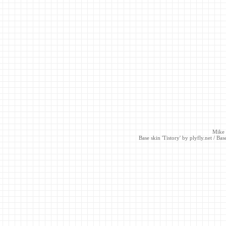
Mike
Base skin 'Tistory' by
plyfly.net
/ Base