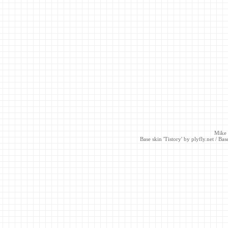
Mike
Base skin 'Tistory' by
plyfly.net
/ Base